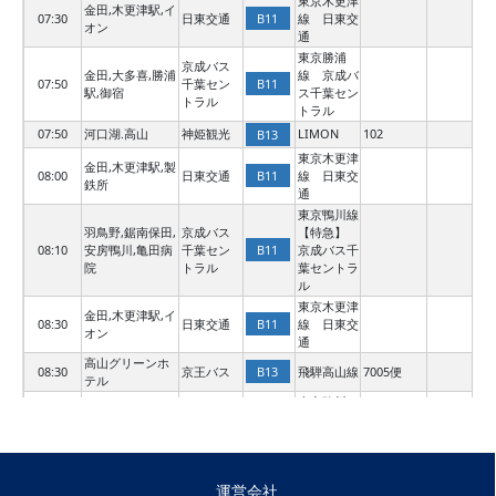
東京木更津
金田,木更津駅,イ
B11
07:30
日東交通
線 日東交
オン
通
東京勝浦
京成バス
金田,大多喜,勝浦
線 京成バ
B11
07:50
千葉セン
駅,御宿
ス千葉セン
トラル
トラル
07:50
河口湖.高山
神姫観光
LIMON
102
B13
東京木更津
金田,木更津駅,製
B11
08:00
日東交通
線 日東交
鉄所
通
東京鴨川線
羽鳥野,鋸南保田,
京成バス
【特急】
B11
08:10
安房鴨川,亀田病
千葉セン
京成バス千
院
トラル
葉セントラ
ル
東京木更津
金田,木更津駅,イ
B11
08:30
日東交通
線 日東交
オン
通
高山グリーンホ
B13
08:30
京王バス
飛騨高山線
7005便
テル
東京鴨川
京成バス
線 各停
金田,袖ヶ浦BT,鴨
B11
08:40
千葉セン
京成バス千
川,亀田病院
トラル
葉セントラ
ル
運営会社
東京君津