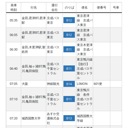
発車
運行
行先
のりば
便名
便番号
号車
時刻
会社
東京君津
金田,君津BT,君津
京成バス
B12
05:35
線 京成バ
駅
東京
ス東京
東京君津
金田,君津BT,君津
京成バス
B12
06:05
線 京成バ
駅
東京
ス東京
東京木更津
金田,木更津駅,製
京成バス
B11
06:30
線 京成バ
鉄所
東京
ス東京
東京鴨川線
京成バス
【急行】
金田,袖ヶ浦BT,鴨
B11
06:40
千葉セン
京成バス千
川,亀田病院
トラル
葉セントラ
ル
07:05
大阪
神姫観光
LIMON
601便
B14
東京鴨川
京成バス
線 各停
金田,袖ヶ浦BT,鴨
B11
07:10
千葉セン
京成バス千
川,亀田病院
トラル
葉セントラ
ル
あすか交
城西国際大
B13
07:20
城西国際大学
通株式会
学線
社