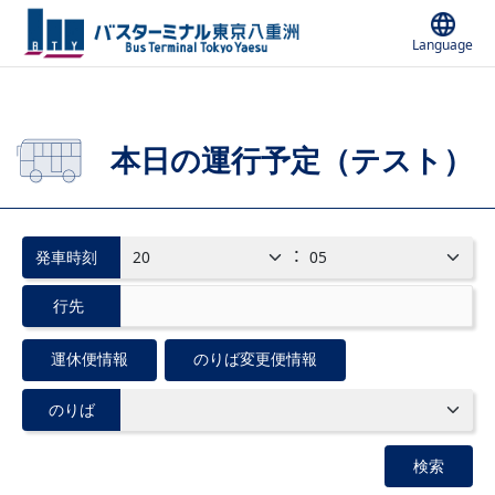
内
容
Language
を
ス
キ
ッ
プ
本日の運行予定（テスト）
:
発車時刻
行先
運休便情報
のりば変更便情報
のりば
検索