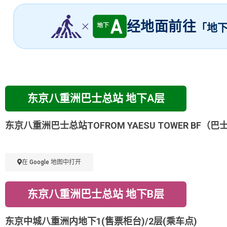
经地面前往
「地下
东京八重洲巴士总站 地下A层
东京八重洲巴士总站
TOFROM YAESU TOWER
BF
（巴
在 Google 地图中打开
东京八重洲巴士总站 地下B层
东京中城八重洲内地下
1
(
售票柜台
)
/
2
层
(
乘车点
)