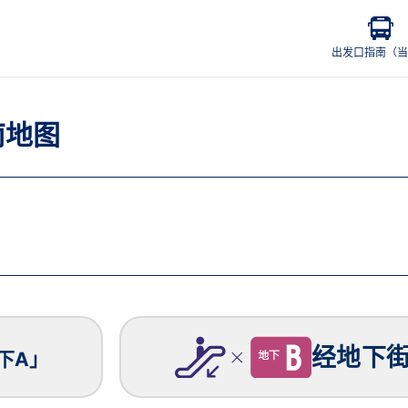
出发口指南（当
南地图
经地下
下A」