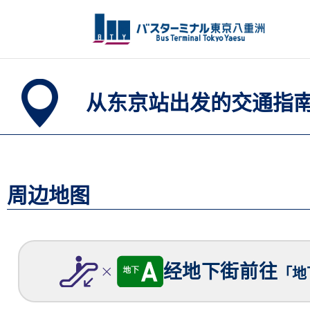
跳
至
内
容
从东京站出发的交通指
周边地图
经地下街前往
「地