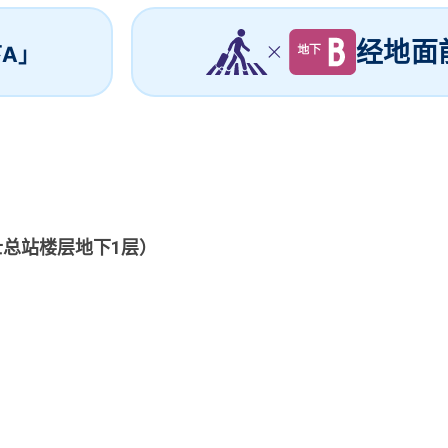
经地面
A」
士总站楼层地下
1
层）