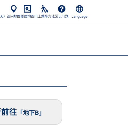
天）
访问地图
楼层地图
巴士乘坐方法
常见问题
Language
街前往
「地下B」