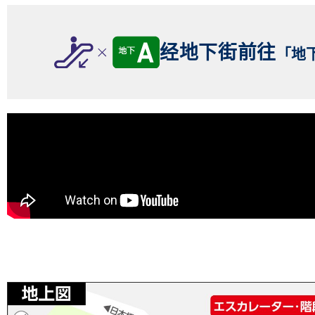
经地下街前往
「地