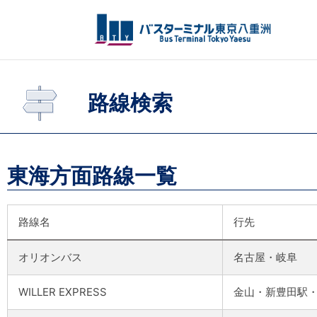
内
容
を
ス
キ
ッ
路線検索
プ
東海方面路線一覧
路線名
行先
オリオンバス
名古屋・岐阜
WILLER EXPRESS
金山・新豊田駅