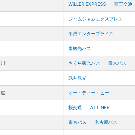
WILLER EXPRESS
西三交通
ジャムジャムエクスプレス
山
平成エンタープライズ
泉観光バス
田川
さくら観光バス
青木バス
武井観光
古屋
オー・ティー・ビー
桜交通
AT LINER
東京バス
名古屋バス